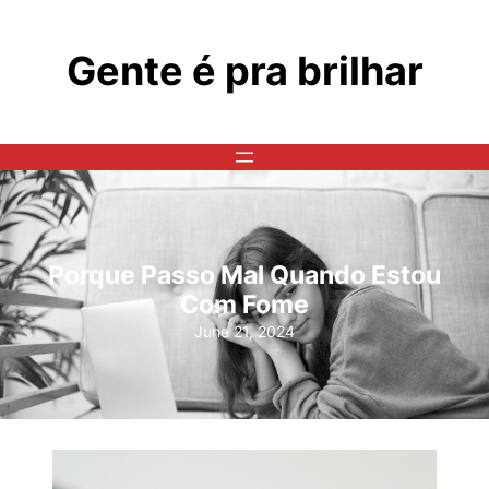
Skip
to
Gente é pra brilhar
content
Porque Passo Mal Quando Estou
Com Fome
June 21, 2024